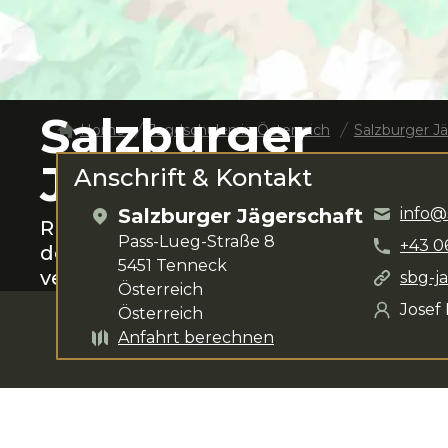
Salzburger
Home
Jagdschulen in
Österreich
Salzburger J
Jägerschaft
Anschrift & Kontakt
Salzburger Jägerschaft
info@
Rund um
Tenneck
das Jagen lernen.
J
Pass-Lueg-Straße 8
+43
0
deine Anliegen zur Verfügung. Das Ku
5451
Tenneck
verschiedenste Kurse
.
sbg-j
Österreich
Josef
Österreich
Anfahrt berechnen