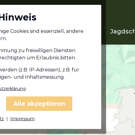
Hinweis
Jagdschein in deinem
Jagdsch
ge Cookies sind essenziell, andere
Bundesland
rn.
immung zu freiwilligen Diensten
echtigten um Erlaubnis bitten.
den (z.B. IP-Adressen), z.B. für
eigen- und Inhaltsmessung.
tzerklärung
.
Alle akzeptieren
tz
|
Impressum