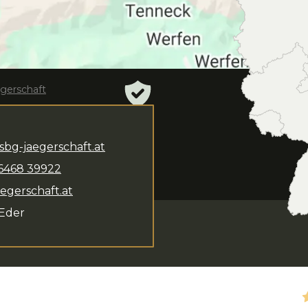
ägerschaft
sbg-jaegerschaft.at
osef Eder
steht dir für
6468
39922
rsangebot umfasst
aegerschaft.at
 Eder