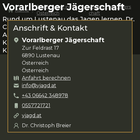
Vorarlberger Jägerschaft
Jagdschulen in
Vorarlberger Jägers
Home
Österreich
chaft
Rund um
Lustenau
das Jagen lernen.
Dr.
Christoph Breier
steht dir für deine
Anschrift & Kontakt
Anliegen zur Verfügung. Das
Vorarlberger Jägerschaft
Kursangebot umfasst
verschiedenste
Zur Feldrast 17
Kurse
.
6890
Lustenau
Österreich
Österreich
Anfahrt berechnen
info@vjagd.at
+43
06642
348978
0557721721
vjagd.at
Dr. Christoph Breier