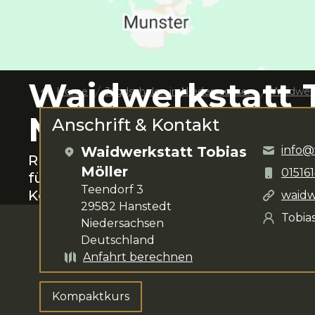
Waidwerkstatt 
Home
Jagdschulen in
Niedersachsen
Waidwerk
Möller
Anschrift & Kontakt
Waidwerkstatt Tobias
info@
Rund um
Hanstedt
das Jagen lernen.
T
Möller
01516
für deine Anliegen zur Verfügung. Da
Teendorf 3
Kompaktkurs
.
waidw
29582
Hanstedt
Tobia
Niedersachsen
Deutschland
Anfahrt berechnen
Kompaktkurs