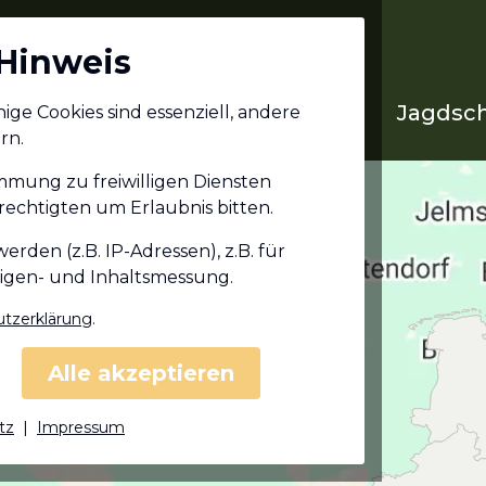
Hinweis
Jagdschein in deinem
Jagdsch
ge Cookies sind essenziell, andere
Bundesland
rn.
immung zu freiwilligen Diensten
echtigten um Erlaubnis bitten.
den (z.B. IP-Adressen), z.B. für
eigen- und Inhaltsmessung.
tzerklärung
.
Alle akzeptieren
tz
|
Impressum