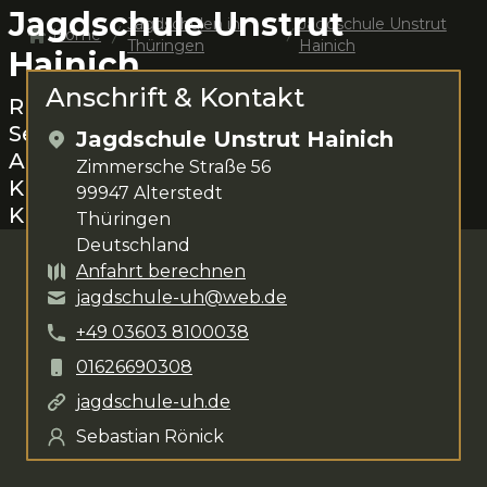
Jagdschule Unstrut
Jagdschulen in
Jagdschule Unstrut
Home
Thüringen
Hainich
Hainich
Anschrift & Kontakt
Rund um
Alterstedt
das Jagen lernen.
Sebastian Rönick
steht dir für deine
Jagdschule Unstrut Hainich
Anliegen zur Verfügung. Das
Zimmersche Straße 56
Kursangebot umfasst
verschiedenste
99947
Alterstedt
Kurse
.
Thüringen
Deutschland
Anfahrt berechnen
jagdschule-uh@web.de
+49
03603
8100038
01626690308
jagdschule-uh.de
Sebastian Rönick