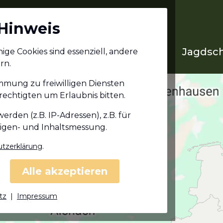
Hinweis
Jagdschein in deinem
Jagdsch
ge Cookies sind essenziell, andere
Bundesland
rn.
immung zu freiwilligen Diensten
echtigten um Erlaubnis bitten.
den (z.B. IP-Adressen), z.B. für
eigen- und Inhaltsmessung.
tzerklärung
.
Alle akzeptieren
tz
|
Impressum