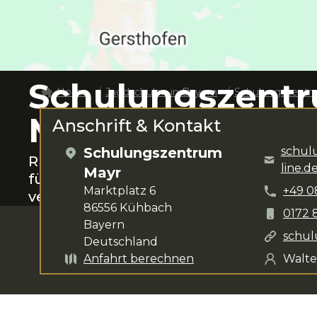
Schulungszent
Home
Jagdschulen in
Bayern
Schulungszentr
Mayr
Anschrift & Kontakt
Schulungszentrum
schul
Rund um
Kühbach
das Jagen lernen.
W
line.d
Mayr
für deine Anliegen zur Verfügung. Da
Marktplatz 6
+49
0
verschiedenste Kurse
.
86556
Kühbach
0172 
Bayern
schu
Deutschland
Anfahrt berechnen
Walte