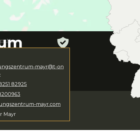
rum
um Mayr
ungszentrum-mayr@t-on
alter Mayr
steht dir
e
s Kursangebot umfasst
8251
82925
8200963
lungszentrum-mayr.com
r Mayr