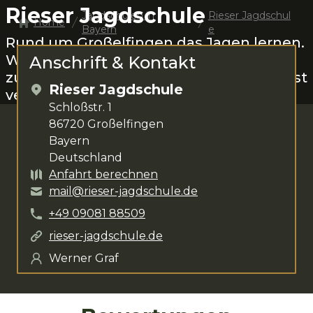
Rieser Jagdschule
Jagdschulen in
Rieser Jagdschul
Home
Bayern
e
Rund um
Großelfingen
das Jagen lernen.
Werner Graf
steht dir für deine Anliegen
Anschrift & Kontakt
zur Verfügung. Das Kursangebot umfasst
Rieser Jagdschule
verschiedenste Kurse
.
Schloßstr. 1
86720
Großelfingen
Bayern
Deutschland
Anfahrt berechnen
mail@rieser-jagdschule.de
+49
09081
88509
rieser-jagdschule.de
Werner Graf