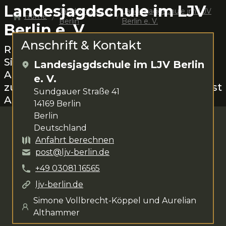
Landesjagdschule im LJV
Jagdschulen in
Landesjagdschule im LJV
Home
Berlin
Berlin e. V.
Berlin e. V.
Anschrift & Kontakt
Rund um
Berlin
das Jagen lernen.
Simone Vollbrecht-Köppel und Aurelian
Landesjagdschule im LJV Berlin
Althammer
steht dir für deine Anliegen
e. V.
zur Verfügung. Das Kursangebot umfasst
Sundgauer Straße 41
Abendkurs
.
14169
Berlin
Berlin
Deutschland
Anfahrt berechnen
post@ljv-berlin.de
+49
03081
16565
ljv-berlin.de
Simone Vollbrecht-Köppel und Aurelian
Althammer