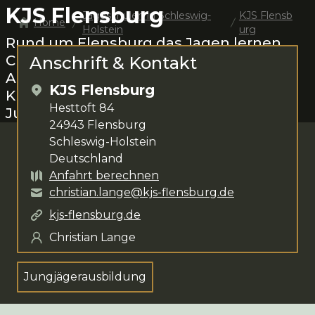
KJS Flensburg
Jagdschulen in
Schleswig-
KJS Flensb
Home
Holstein
urg
Rund um
Flensburg
das Jagen lernen.
Christian Lange
steht dir für deine
Anschrift & Kontakt
Anliegen zur Verfügung. Das
KJS Flensburg
Kursangebot umfasst
Hesttoft 84
Jungjägerausbildung
.
24943
Flensburg
Schleswig-Holstein
Deutschland
Anfahrt berechnen
christian.lange@kjs-flensburg.de
kjs-flensburg.de
Christian Lange
Jungjägerausbildung