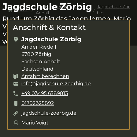
Jagdschule Zörbig
Jagdschulen in
Sachsen-
Jagdschule Zör
Home
Anhalt
big
Rund um
Zörbig
das Jagen lernen.
Mario
Voigt
steht dir für deine Anliegen zur
Anschrift & Kontakt
Verfügung. Das Kursangebot umfasst
Jagdschule Zörbig
verschiedenste Kurse
.
An der Riede 1
6780
Zörbig
Sachsen-Anhalt
Deutschland
Anfahrt berechnen
info@jagdschule-zoerbig.de
+49
03495
6589813
01792325892
jagdschule-zoerbig.de
Mario Voigt