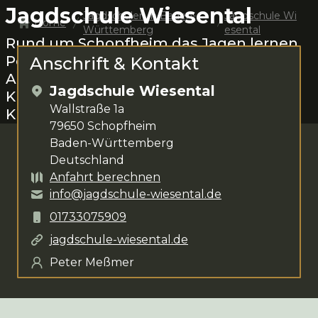
Jagdschule Wiesental
Jagdschulen in
Baden-
Jagdschule Wi
Home
Württemberg
esental
Rund um
Schopfheim
das Jagen lernen.
Peter Meßmer
steht dir für deine
Anschrift & Kontakt
Anliegen zur Verfügung. Das
Jagdschule Wiesental
Kursangebot umfasst
verschiedenste
Wallstraße 1a
Kurse
.
79650
Schopfheim
Baden-Württemberg
Deutschland
Anfahrt berechnen
info@jagdschule-wiesental.de
01733075909
jagdschule-wiesental.de
Peter Meßmer