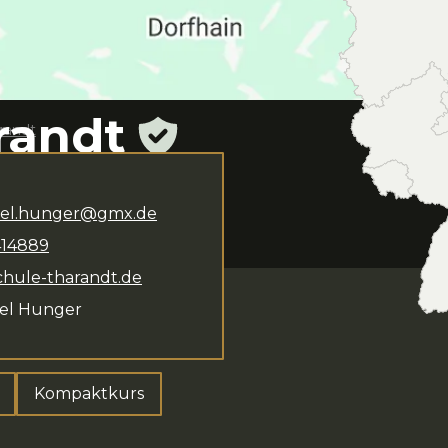
randt
randt
ichael Hunger
steht
 Das Kursangebot
ael.hunger@gmx.de
iterbildung,
414889
paktkurs
.
chule-tharandt.de
el Hunger
Kompaktkurs