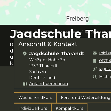
Jagdschule Tha
Home
Jagdschulen in
Sachsen
Jagdschule Tha
Anschrift & Kontakt
Rund um
Tharandt
das Jagen lernen.
M
dir für deine Anliegen zur Verfügung.
Jagdschule Tharandt
mich
umfasst
Wochenendkurs, Fort- und We
Weißiger Höhe 3b
01711
Kompaktkurs, Individualkurs und Kom
1737
Tharandt
jagds
Sachsen
Micha
Deutschland
Anfahrt berechnen
Wochenendkurs
Fort- und Weiterbildung
Individualkurs
Kompaktkurs