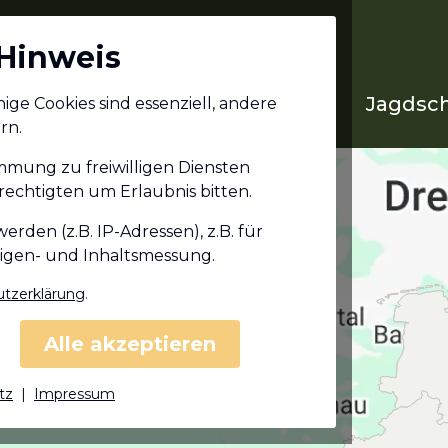
Hinweis
Jagdschein in deinem
Jagdsch
ge Cookies sind essenziell, andere
Bundesland
rn.
immung zu freiwilligen Diensten
echtigten um Erlaubnis bitten.
den (z.B. IP-Adressen), z.B. für
eigen- und Inhaltsmessung.
tzerklärung
.
Alle akzeptieren
tz
|
Impressum