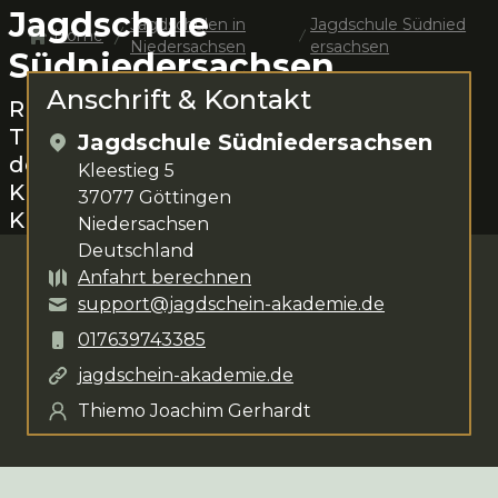
Jagdschule
Jagdschulen in
Jagdschule Südnied
Home
Niedersachsen
ersachsen
Südniedersachsen
Anschrift & Kontakt
Rund um
Göttingen
das Jagen lernen.
Thiemo Joachim Gerhardt
steht dir für
Jagdschule Südniedersachsen
deine Anliegen zur Verfügung. Das
Kleestieg 5
Kursangebot umfasst
verschiedenste
37077
Göttingen
Kurse
.
Niedersachsen
Deutschland
Anfahrt berechnen
support@jagdschein-akademie.de
017639743385
jagdschein-akademie.de
Thiemo Joachim Gerhardt