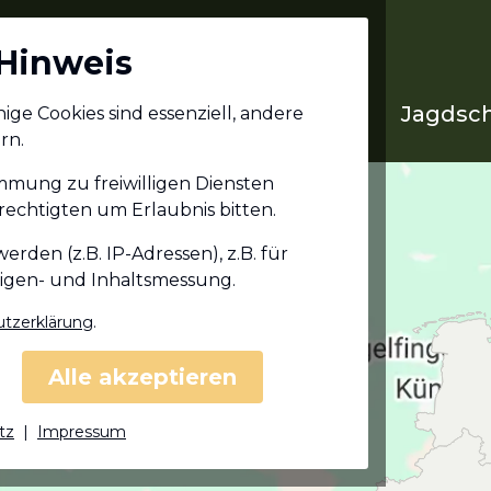
Hinweis
Jagdschein in deinem
Jagdsch
ge Cookies sind essenziell, andere
Bundesland
rn.
immung zu freiwilligen Diensten
echtigten um Erlaubnis bitten.
den (z.B. IP-Adressen), z.B. für
eigen- und Inhaltsmessung.
tzerklärung
.
Alle akzeptieren
tz
|
Impressum