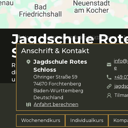
Jagdschule Rot
Home
Jagdschulen in
Baden-Württemberg
Ja
Schloss
Anschrift & Kontakt
Jagdschule Rotes
info@
Rund um
Forchtenberg
das Jagen lern
e
Schloss
dir für deine Anliegen zur Verfügung.
Öhringer Straße 59
+49
0
umfasst
Wochenendkurs, Individualk
74670
Forchtenberg
jagds
Baden-Württemberg
Tilma
Deutschland
Anfahrt berechnen
Wochenendkurs
Individualkurs
Kompa