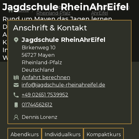
Jagdschule RheinAhrEifel
Jagdschulen in
Jagdschule Rhein
Home
Rheinland-Pfalz
AhrEifel
Rund um
Mayen
das Jagen lernen.
Dennis Lorenz
steht dir für deine
Anschrift & Kontakt
Anliegen zur Verfügung. Das
Jagdschule RheinAhrEifel
Kursangebot umfasst
Abendkurs,
Birkenweg 10
Individualkurs, Kompaktkurs und
56727
Mayen
Wiederholerkurs
.
Rheinland-Pfalz
Deutschland
Anfahrt berechnen
info@jagdschule-rheinahreifel.de
+49
02651
7539952
01744562612
Dennis Lorenz
Abendkurs
Individualkurs
Kompaktkurs