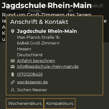
Jagdschule Rhein-Main
Jagdschulen in
Jagdschule Rhein-M
Home
Hessen
ain
Rund um
Groß-Zimmern
das Jagen
lernen.
Jochen Niesner
steht dir für deine
Anschrift & Kontakt
Anliegen zur Verfügung. Das
Jagdschule Rhein-Main
Kursangebot umfasst
Wochenendkurs
Max-Planck-Straße 1b
und Kompaktkurs
.
64846
Groß-Zimmern
Hessen
Deutschland
Anfahrt berechnen
info@jagdschule-rhein-main.de
01701208426
werdejaeger.de
Jochen Niesner
Wochenendkurs
Kompaktkurs