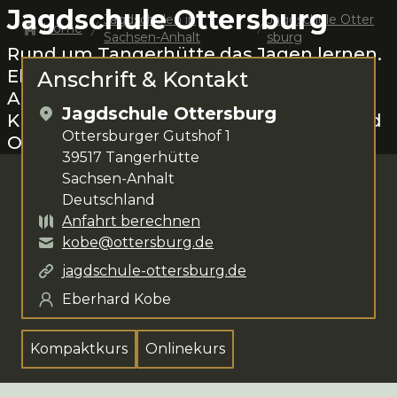
Jagdschule Ottersburg
Jagdschulen in
Jagdschule Otter
Home
Sachsen-Anhalt
sburg
Rund um
Tangerhütte
das Jagen lernen.
Eberhard Kobe
steht dir für deine
Anschrift & Kontakt
Anliegen zur Verfügung. Das
Jagdschule Ottersburg
Kursangebot umfasst
Kompaktkurs und
Ottersburger Gutshof 1
Onlinekurs
.
39517
Tangerhütte
Sachsen-Anhalt
Deutschland
Anfahrt berechnen
kobe@ottersburg.de
jagdschule-ottersburg.de
Eberhard Kobe
Kompaktkurs
Onlinekurs