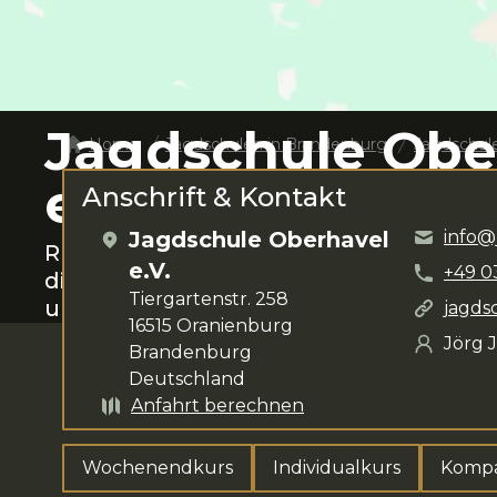
Jagdschule Obe
Home
Jagdschulen in
Brandenburg
Jagdschule
e.V.
Anschrift & Kontakt
Jagdschule Oberhavel
info@
Rund um
Oranienburg
das Jagen lerne
e.V.
+49
0
dir für deine Anliegen zur Verfügung.
Tiergartenstr. 258
umfasst
Wochenendkurs, Individualk
jagds
16515
Oranienburg
Jörg 
Brandenburg
Deutschland
Anfahrt berechnen
Wochenendkurs
Individualkurs
Kompa