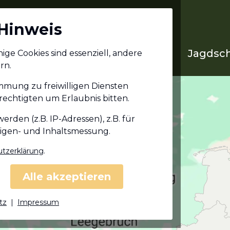
Hinweis
Jagdschein in deinem
Jagdsch
ge Cookies sind essenziell, andere
Bundesland
rn.
immung zu freiwilligen Diensten
echtigten um Erlaubnis bitten.
den (z.B. IP-Adressen), z.B. für
eigen- und Inhaltsmessung.
tzerklärung
.
Alle akzeptieren
tz
|
Impressum