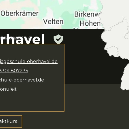
rhavel
 Oberhavel e.V.
jagdschule-oberhavel.de
n.
Jörg Jonuleit
steht
3301
807235
 Das Kursangebot
urs und Kompaktkurs
.
chule-oberhavel.de
Jonuleit
ktkurs