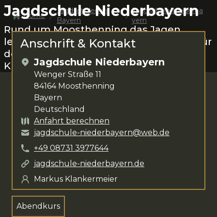
Jagdschule Niederbayern
Jagdschulen in
Jagdschule Niederba
Home
Bayern
yern
Rund um
Moosthenning
das Jagen
lernen.
Markus Klankermeier
steht dir für
Anschrift & Kontakt
deine Anliegen zur Verfügung. Das
Jagdschule Niederbayern
Kursangebot umfasst
Abendkurs
.
Wenger Straße 11
84164
Moosthenning
Bayern
Deutschland
Anfahrt berechnen
jagdschule-niederbayern@web.de
+49
08731
3977644
jagdschule-niederbayern.de
Markus Klankermeier
Abendkurs