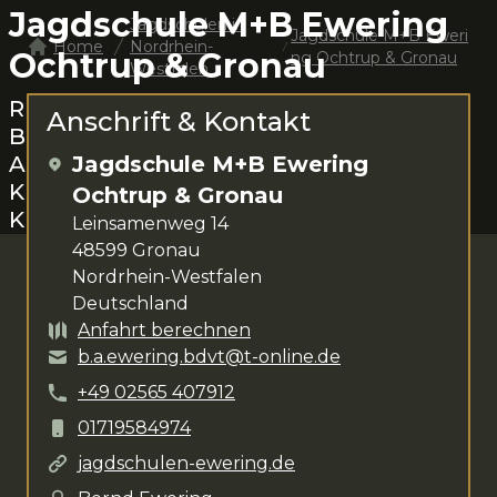
Jagdschule M+B Ewering
Jagdschulen in
Jagdschule M+B Eweri
Home
Nordrhein-
Ochtrup & Gronau
ng Ochtrup & Gronau
Westfalen
Rund um
Gronau
das Jagen lernen.
Anschrift & Kontakt
Bernd Ewering
steht dir für deine
Anliegen zur Verfügung. Das
Jagdschule M+B Ewering
Kursangebot umfasst
verschiedenste
Ochtrup & Gronau
Kurse
.
Leinsamenweg 14
48599
Gronau
Nordrhein-Westfalen
Deutschland
Anfahrt berechnen
b.a.ewering.bdvt@t-online.de
+49
02565
407912
01719584974
jagdschulen-ewering.de