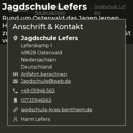
Jagdschule Lefers
Jagdschulen in
Jagdschule Lef
Home
Niedersachsen
ers
Rund um
Osterwald
das Jagen lernen.
Harm Lefers
steht dir für deine Anliegen
Anschrift & Kontakt
zur Verfügung. Das Kursangebot umfasst
Jagdschule Lefers
verschiedenste Kurse
.
Leferskamp 1
49828
Osterwald
Niedersachsen
Deutschland
Anfahrt berechnen
Jagdschule@web.de
+49
05946
563
01725946563
jagdschule-kreis-bentheim.de
Harm Lefers