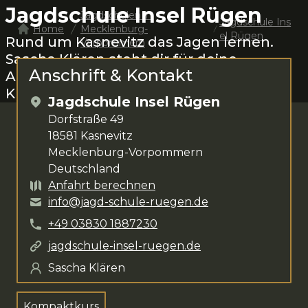
Jagdschule Insel Rügen
Jagdschulen in
Jagdschule Ins
Home
Mecklenburg-
el Rügen
Rund um
Kasnevitz
das Jagen lernen.
Vorpommern
Sascha Klären
steht dir für deine
Anschrift & Kontakt
Anliegen zur Verfügung. Das
Kursangebot umfasst
Kompaktkurs
.
Jagdschule Insel Rügen
Dorfstraße 49
18581
Kasnevitz
Mecklenburg-Vorpommern
Deutschland
Anfahrt berechnen
info@jagd-schule-ruegen.de
+49
03830
1887230
jagdschule-insel-ruegen.de
Sascha Klären
Kompaktkurs