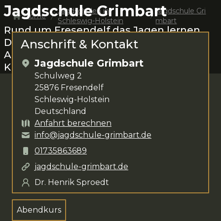
Jagdschule Grimbart
Jagdschulen in
Jagdschule Gri
Home
Schleswig-Holstein
mbart
Rund um
Fresendelf
das Jagen lernen.
Dr. Henrik Sproedt
steht dir für deine
Anschrift & Kontakt
Anliegen zur Verfügung. Das
Jagdschule Grimbart
Kursangebot umfasst
Abendkurs
.
Schulweg 2
25876
Fresendelf
Schleswig-Holstein
Deutschland
Anfahrt berechnen
info@jagdschule-grimbart.de
01735863689
jagdschule-grimbart.de
Dr. Henrik Sproedt
Abendkurs