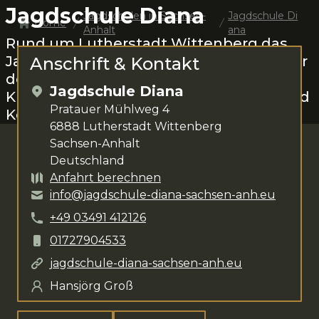
Jagdschule Diana
Jagdschulen in
Sachsen-
Jagdschule Di
Home
Anhalt
ana
Rund um
Lutherstadt Wittenberg
das
Jagen lernen.
Hansjörg Groß
steht dir für
Anschrift & Kontakt
deine Anliegen zur Verfügung. Das
Jagdschule Diana
Kursangebot umfasst
Individualkurs und
Pratauer Mühlweg 4
Kompaktkurs
.
6888
Lutherstadt Wittenberg
Sachsen-Anhalt
Deutschland
Anfahrt berechnen
info@jagdschule-diana-sachsen-anh.eu
+49
03491
412126
01727904533
jagdschule-diana-sachsen-anh.eu
Hansjörg Groß