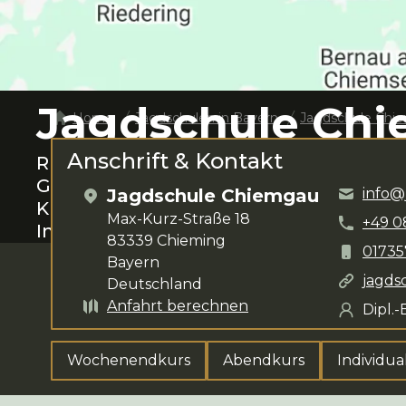
Jagdschule Ch
Home
Jagdschulen in
Bayern
Jagdschule Chi
Anschrift & Kontakt
Rund um
Chieming
das Jagen lernen.
D
Graßl
steht dir für deine Anliegen zur 
Jagdschule Chiemgau
info@
Kursangebot umfasst
Wochenendkurs,
Max-Kurz-Straße 18
+49
0
Individualkurs und Kompaktkurs
.
83339
Chieming
0173
Bayern
jagds
Deutschland
Anfahrt berechnen
Dipl.-
Wochenendkurs
Abendkurs
Individua