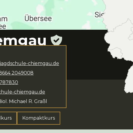
iemgau
emgau
ipl.-Biol. Michael R.
Verfügung. Das
jagdschule-chiemgau.de
 Abendkurs,
8664
2049008
5787830
chule-chiemgau.de
Biol. Michael R. Graßl
lkurs
Kompaktkurs