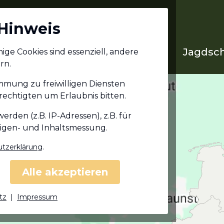
Hinweis
Jagdschein in deinem
Jagdsch
ge Cookies sind essenziell, andere
Bundesland
rn.
immung zu freiwilligen Diensten
echtigten um Erlaubnis bitten.
den (z.B. IP-Adressen), z.B. für
eigen- und Inhaltsmessung.
tzerklärung
.
Alle akzeptieren
tz
|
Impressum