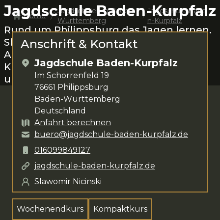
Jagdschule Baden-Kurpfalz
Jagdschulen in
Baden-
Jagdschule Bade
Home
Württemberg
n-Kurpfalz
Rund um
Philippsburg
das Jagen lernen.
Slawomir Nicinski
steht dir für deine
Anschrift & Kontakt
Anliegen zur Verfügung. Das
Jagdschule Baden-Kurpfalz
Kursangebot umfasst
Wochenendkurs
Im Schorrenfeld 19
und Kompaktkurs
.
76661
Philippsburg
Baden-Württemberg
Deutschland
Anfahrt berechnen
buero@jagdschule-baden-kurpfalz.de
016099849127
jagdschule-baden-kurpfalz.de
Slawomir Nicinski
Wochenendkurs
Kompaktkurs