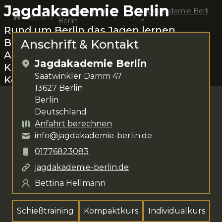
Jagdakademie Berlin
Jagdschulen in
Jagdakademie Berli
Home
Berlin
n
Rund um
Berlin
das Jagen lernen.
Bettina Hellmann
steht dir für deine
Anschrift & Kontakt
Anliegen zur Verfügung. Das
Jagdakademie Berlin
Kursangebot umfasst
Schießtraining,
Saatwinkler Damm 47
Kompaktkurs und Individualkurs
.
13627
Berlin
Berlin
Deutschland
Anfahrt berechnen
info@jagdakademie-berlin.de
01776823083
jagdakademie-berlin.de
Bettina Hellmann
Schießtraining
Kompaktkurs
Individualkurs