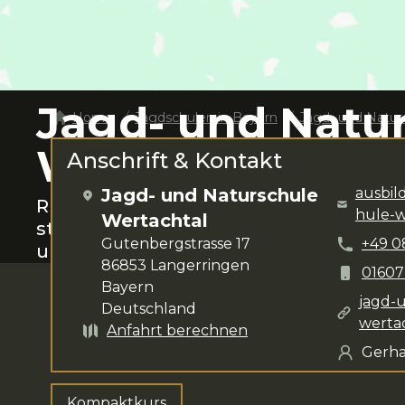
Jagd- und Natu
Home
Jagdschulen in
Bayern
Jagd- und Natur
Wertachtal
Anschrift & Kontakt
Jagd- und Naturschule
ausbi
Rund um
Langerringen
das Jagen lern
hule-w
Wertachtal
steht dir für deine Anliegen zur Verfü
Gutenbergstrasse 17
+49
0
umfasst
Kompaktkurs
.
86853
Langerringen
01607
Bayern
jagd-
Deutschland
werta
Anfahrt berechnen
Gerh
Kompaktkurs