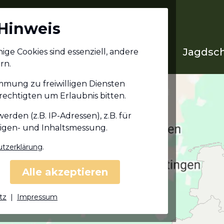
Hinweis
Jagdschein in deinem
Jagdsch
ge Cookies sind essenziell, andere
Bundesland
rn.
immung zu freiwilligen Diensten
echtigten um Erlaubnis bitten.
den (z.B. IP-Adressen), z.B. für
eigen- und Inhaltsmessung.
tzerklärung
.
Alle akzeptieren
tz
|
Impressum