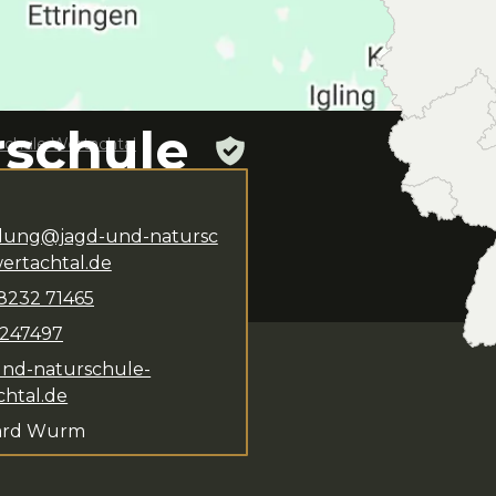
rschule
schule Wertachtal
ldung@jagd-und-natursc
en.
Gerhard Wurm
ertachtal.de
gung. Das Kursangebot
8232
71465
247497
und-naturschule-
chtal.de
ard Wurm