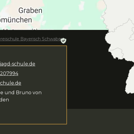
ereischule Bayerisch Schwaben
waben
jagd-schule.de
8207994
n.
Simone und Bruno
schule.de
gen zur Verfügung.
e und Bruno von
urs und
den