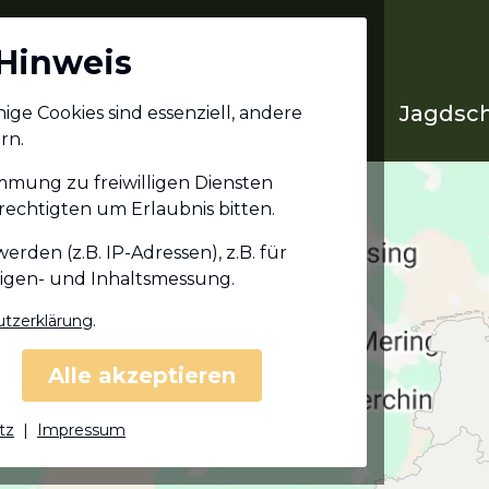
Hinweis
Jagdschein in deinem
Jagdsch
ge Cookies sind essenziell, andere
Bundesland
rn.
immung zu freiwilligen Diensten
echtigten um Erlaubnis bitten.
den (z.B. IP-Adressen), z.B. für
eigen- und Inhaltsmessung.
tzerklärung
.
Alle akzeptieren
tz
|
Impressum