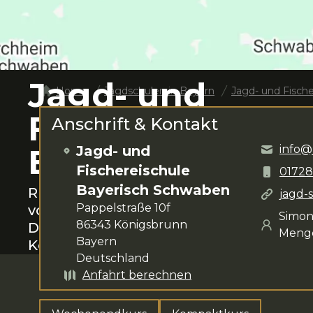
Jagd- und
Home
Jagdschulen in
Bayern
Jagd- und Fisch
Fischereischule
Anschrift & Kontakt
Bayerisch Sch
Jagd- und
info@
Fischereischule
0172
Bayerisch Schwaben
Rund um
Königsbrunn
das Jagen lerne
jagd-
Pappelstraße 10f
von Mengden
steht dir für deine Anlie
Simon
86343
Königsbrunn
Das Kursangebot umfasst
Wochenendk
Meng
Bayern
Kompaktkurs
.
Deutschland
Anfahrt berechnen