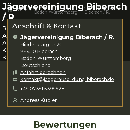
Jägervereinigung Biberach
Jagdschulen in
Jägervereinigung
Home
Baden-Württemberg
Biberach / R.
/ R.
Anschrift & Kontakt
Rund um
Biberach
das Jagen lernen.
Andreas Kübler
steht dir für deine
Jägervereinigung Biberach / R.
Anliegen zur Verfügung. Das
Hindenburgstr 20
Kursangebot umfasst
verschiedenste
88400
Biberach
Kurse
.
Baden-Württemberg
Deutschland
Anfahrt berechnen
kontakt@jaegerausbildung-biberach.de
+49
07351
5399928
Andreas Kübler
Bewertungen