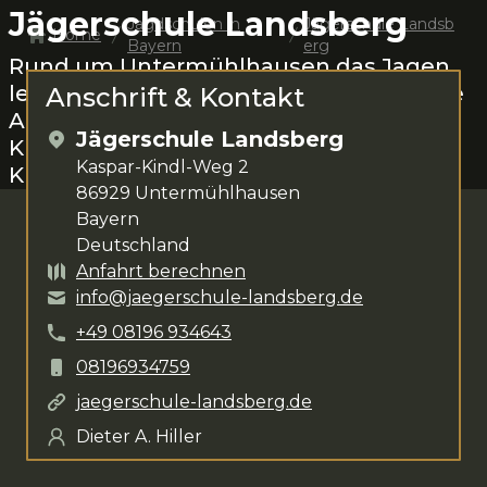
Jägerschule Landsberg
Jagdschulen in
Jägerschule Landsb
Home
Bayern
erg
Rund um
Untermühlhausen
das Jagen
lernen.
Dieter A. Hiller
steht dir für deine
Anschrift & Kontakt
Anliegen zur Verfügung. Das
Jägerschule Landsberg
Kursangebot umfasst
verschiedenste
Kaspar-Kindl-Weg 2
Kurse
.
86929
Untermühlhausen
Bayern
Deutschland
Anfahrt berechnen
info@jaegerschule-landsberg.de
+49
08196
934643
08196934759
jaegerschule-landsberg.de
Dieter A. Hiller