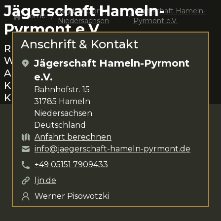
Jägerschaft Hameln-
Jagdschulen in
Jägerschaft Hameln-
Home
Niedersachsen
Pyrmont e.V.
Pyrmont e.V.
Anschrift & Kontakt
Rund um
Hameln
das Jagen lernen.
Werner Pisowotzki
steht dir für deine
Jägerschaft Hameln-Pyrmont
Anliegen zur Verfügung. Das
e.V.
Kursangebot umfasst
verschiedenste
Bahnhofstr. 15
Kurse
.
31785
Hameln
Niedersachsen
Deutschland
Anfahrt berechnen
info@jaegerschaft-hameln-pyrmont.de
+49
05151
7909433
ljn.de
Werner Pisowotzki