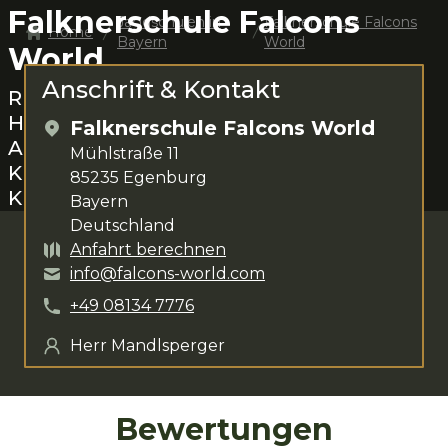
Falknerschule Falcons
Jagdschulen in
Falknerschule Falcons
Home
Bayern
World
World
Anschrift & Kontakt
Rund um
Egenburg
das Jagen lernen.
Herr Mandlsperger
steht dir für deine
Falknerschule Falcons World
Anliegen zur Verfügung. Das
Mühlstraße 11
Kursangebot umfasst
verschiedenste
85235
Egenburg
Kurse
.
Bayern
Deutschland
Anfahrt berechnen
info@falcons-world.com
+49
08134
7776
Herr Mandlsperger
Bewertungen