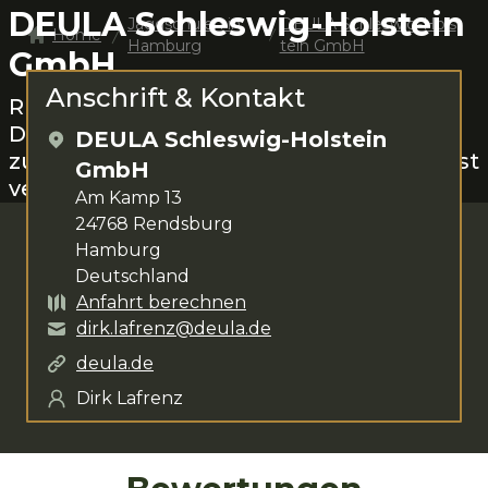
DEULA Schleswig-Holstein
Jagdschulen in
DEULA Schleswig-Hols
Home
Hamburg
tein GmbH
GmbH
Anschrift & Kontakt
Rund um
Rendsburg
das Jagen lernen.
Dirk Lafrenz
steht dir für deine Anliegen
DEULA Schleswig-Holstein
zur Verfügung. Das Kursangebot umfasst
GmbH
verschiedenste Kurse
.
Am Kamp 13
24768
Rendsburg
Hamburg
Deutschland
Anfahrt berechnen
dirk.lafrenz@deula.de
deula.de
Dirk Lafrenz