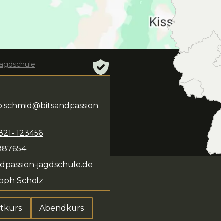
Jagdschule
pp.schmid@bitsandpassion.
Christoph Scholz
gung. Das Kursangebot
821-
123456
, Kompaktkurs und
987654
ndpassion-jagdschule.de
toph Scholz
tkurs
Abendkurs