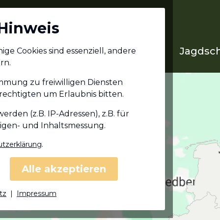
Hinweis
Jagdschein in deinem
Jagdsch
ge Cookies sind essenziell, andere
Bundesland
rn.
immung zu freiwilligen Diensten
echtigten um Erlaubnis bitten.
den (z.B. IP-Adressen), z.B. für
eigen- und Inhaltsmessung.
tzerklärung
.
Alle akzeptieren
tz
|
Impressum