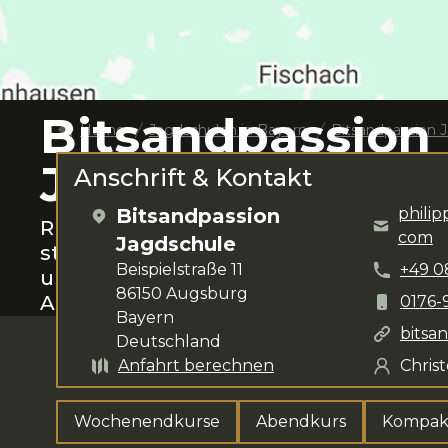
Bitsandpassion
Home
Jagdschulen in
Bayern
Bitsandpassion 
Jagdschule
Anschrift & Kontakt
Bitsandpassion
phili
Rund um
Augsburg
das Jagen lernen.
com
Jagdschule
steht dir für deine Anliegen zur Verfü
Beispielstraße 11
+49
0
umfasst
Wochenendkurse, Abendkurs
86150
Augsburg
Abendkurs
.
0176-
Bayern
bitsa
Deutschland
Anfahrt berechnen
Chris
Wochenendkurse
Abendkurs
Kompak